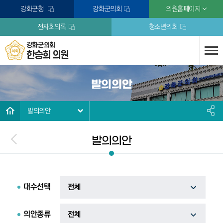
본문바로가기
강화군청
강화군의회
의원홈페이지
전자회의록
청소년의회
강화군의회
한승희 의원
발의의안
발의의안
발의의안
대수선택
의안종류