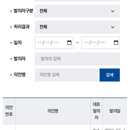
발의자구분
처리결과
~
일자
발의자
의안명
검색
대표
의안
의안명
발의
발의일
번호
자