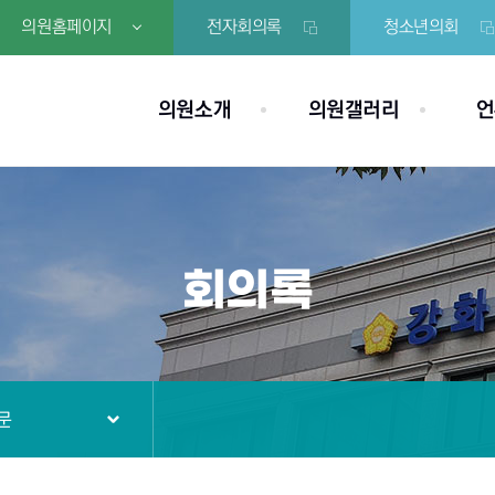
의원홈페이지
전자회의록
청소년의회
의원소개
의원갤러리
언
회의록
문