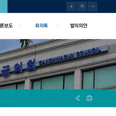
가
론보도
회의록
발의의안