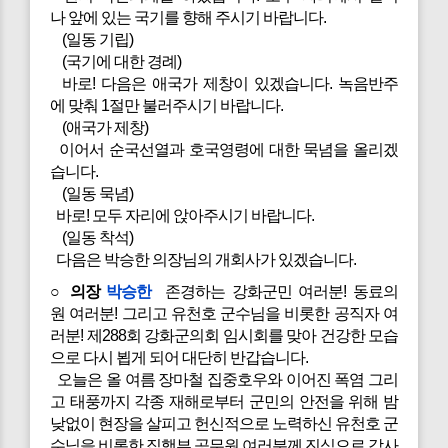
나 앞에 있는 국기를 향해 주시기 바랍니다.
(일동 기립)
(국기에 대한 경례)
바로! 다음은 애국가 제창이 있겠습니다. 녹음반주
에 맞춰 1절만 불러주시기 바랍니다.
(애국가 제창)
이어서 순국선열과 호국영령에 대한 묵념을 올리겠
습니다.
(일동 묵념)
바로! 모두 자리에 앉아주시기 바랍니다.
(일동 착석)
다음은 박승한 의장님의 개회사가 있겠습니다.
○ 의장
박승한
존경하는 강화군민 여러분! 동료의
원 여러분! 그리고 유천호 군수님을 비롯한 공직자 여
러분! 제288회 강화군의회 임시회를 맞아 건강한 모습
으로 다시 뵙게 되어 대단히 반갑습니다.
오늘은 올 여름 장마철 집중호우와 이어진 폭염 그리
고 태풍까지 각종 재해로부터 군민의 안전을 위해 밤
낮없이 현장을 살피고 헌신적으로 노력하신 유천호 군
수님을 비롯한 집행부 공무원 여러분께 진심으로 감사